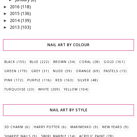
2016
(118)
►
2015
(136)
►
2014
(139)
►
2013
(103)
►
NAIL ART BY COLOUR
BLACK
(155)
BLUE
(222)
BROWN
(34)
CORAL
(28)
GOLD
(161)
GREEN
(179)
GREY
(31)
NUDE
(59)
ORANGE
(69)
PASTELS
(13)
PINK
(172)
PURPLE
(116)
RED
(163)
SILVER
(48)
TURQUOISE
(23)
WHITE
(209)
YELLOW
(104)
NAIL ART BY STYLE
3D CHARM
(6)
HARRY POTTER
(6)
MARIMEKKO
(9)
NEW YEARS
(9)
SHARPIE NAILS
(9)
SWIRL MARBLE
(14)
ACRYLIC PAINT
(78)