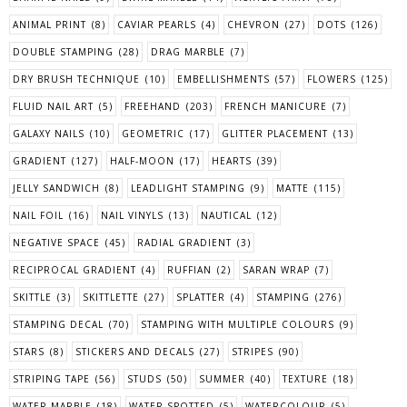
ANIMAL PRINT
(8)
CAVIAR PEARLS
(4)
CHEVRON
(27)
DOTS
(126)
DOUBLE STAMPING
(28)
DRAG MARBLE
(7)
DRY BRUSH TECHNIQUE
(10)
EMBELLISHMENTS
(57)
FLOWERS
(125)
FLUID NAIL ART
(5)
FREEHAND
(203)
FRENCH MANICURE
(7)
GALAXY NAILS
(10)
GEOMETRIC
(17)
GLITTER PLACEMENT
(13)
GRADIENT
(127)
HALF-MOON
(17)
HEARTS
(39)
JELLY SANDWICH
(8)
LEADLIGHT STAMPING
(9)
MATTE
(115)
NAIL FOIL
(16)
NAIL VINYLS
(13)
NAUTICAL
(12)
NEGATIVE SPACE
(45)
RADIAL GRADIENT
(3)
RECIPROCAL GRADIENT
(4)
RUFFIAN
(2)
SARAN WRAP
(7)
SKITTLE
(3)
SKITTLETTE
(27)
SPLATTER
(4)
STAMPING
(276)
STAMPING DECAL
(70)
STAMPING WITH MULTIPLE COLOURS
(9)
STARS
(8)
STICKERS AND DECALS
(27)
STRIPES
(90)
STRIPING TAPE
(56)
STUDS
(50)
SUMMER
(40)
TEXTURE
(18)
WATER MARBLE
(18)
WATER SPOTTED
(5)
WATERCOLOUR
(5)