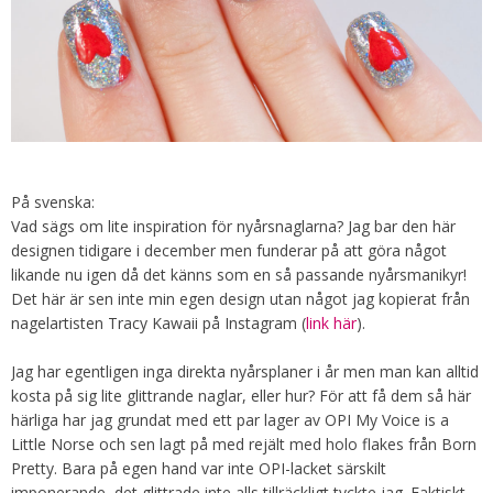
På svenska:
Vad sägs om lite inspiration för nyårsnaglarna? Jag bar den här
designen tidigare i december men funderar på att göra något
likande nu igen då det känns som en så passande nyårsmanikyr!
Det här är sen inte min egen design utan något jag kopierat från
nagelartisten Tracy Kawaii på Instagram (
link här
).
Jag har egentligen inga direkta nyårsplaner i år men man kan alltid
kosta på sig lite glittrande naglar, eller hur? För att få dem så här
härliga har jag grundat med ett par lager av OPI My Voice is a
Little Norse och sen lagt på med rejält med holo flakes från Born
Pretty. Bara på egen hand var inte OPI-lacket särskilt
imponerande, det glittrade inte alls tillräckligt tyckte jag. Faktiskt