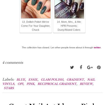
13. Dollish Polish We’ve
14. Mom, Mrs., & Me:
Come For Your Daughter,
HPB Presents:
Chuck
Dusty/Muted Colors
The collection has closed. Let other people know about it through
twitter
.
4 comments
Labels:
,
,
,
,
BLUE
ESSIE
GLAM POLISH
GRADIENT
NAIL
,
,
,
,
,
VINYLS
OPI
PINK
RECIPROCAL GRADIENT
REVIEW
STARS