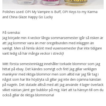
Polishes used: OPI My Vampire is Buff, OPI Keys to my Karma
and China Glaze Happy Go Lucky
På svenska:
Jag började min 4 veckor långa sommarsemester igår så risken är
att jag kommer vara än mer oregelbunden med inläggen än
vanligt. Men så himla skönt med vuxensemester (har inte tidigare
varit ledig så här många veckor i streck)!
Mitt första semesterinlägg innehåller torkade blommor som jag
hittat på ebay. Det kändes somrigt och fint! Jag gillar verkligen
manikyrer med riktiga blommor men som alltid när jag får tag i
något som har lite höjd/yta så gillar jag inte den ojämna känslan
på nageln. Det slutade alltså med att jag använde 4 lager överlack
vilket nästan jämt ger bubblor på mig. Värt att ta hänsyn till om du
också gillar de riktiga blommorna!