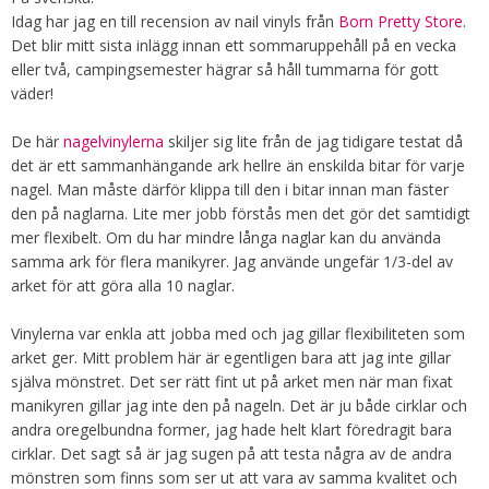
Idag har jag en till recension av nail vinyls från
Born Pretty Store
.
Det blir mitt sista inlägg innan ett sommaruppehåll på en vecka
eller två, campingsemester hägrar så håll tummarna för gott
väder!
De här
nagelvinylerna
skiljer sig lite från de jag tidigare testat då
det är ett sammanhängande ark hellre än enskilda bitar för varje
nagel. Man måste därför klippa till den i bitar innan man fäster
den på naglarna. Lite mer jobb förstås men det gör det samtidigt
mer flexibelt. Om du har mindre långa naglar kan du använda
samma ark för flera manikyrer. Jag använde ungefär 1/3-del av
arket för att göra alla 10 naglar.
Vinylerna var enkla att jobba med och jag gillar flexibiliteten som
arket ger. Mitt problem här är egentligen bara att jag inte gillar
själva mönstret. Det ser rätt fint ut på arket men när man fixat
manikyren gillar jag inte den på nageln. Det är ju både cirklar och
andra oregelbundna former, jag hade helt klart föredragit bara
cirklar. Det sagt så är jag sugen på att testa några av de andra
mönstren som finns som ser ut att vara av samma kvalitet och