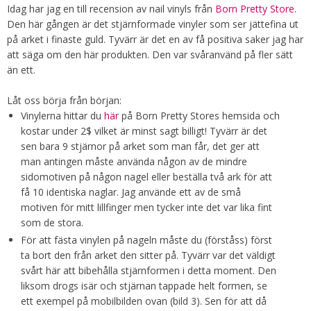
Idag har jag en till recension av nail vinyls från
Born Pretty Store
.
Den här gången är det stjärnformade vinyler som ser jättefina ut
på arket i finaste guld. Tyvärr är det en av få positiva saker jag har
att säga om den här produkten. Den var svåranvänd på fler sätt
än ett.
Låt oss börja från början:
Vinylerna hittar du
här
på Born Pretty Stores hemsida och
kostar under 2$ vilket är minst sagt billigt! Tyvärr är det
sen bara 9 stjärnor på arket som man får, det ger att
man antingen måste använda någon av de mindre
sidomotiven på någon nagel eller beställa två ark för att
få 10 identiska naglar. Jag använde ett av de små
motiven för mitt lillfinger men tycker inte det var lika fint
som de stora.
För att fästa vinylen på nageln måste du (förståss) först
ta bort den från arket den sitter på. Tyvärr var det väldigt
svårt här att bibehålla stjärnformen i detta moment. Den
liksom drogs isär och stjärnan tappade helt formen, se
ett exempel på mobilbilden ovan (bild 3). Sen för att då