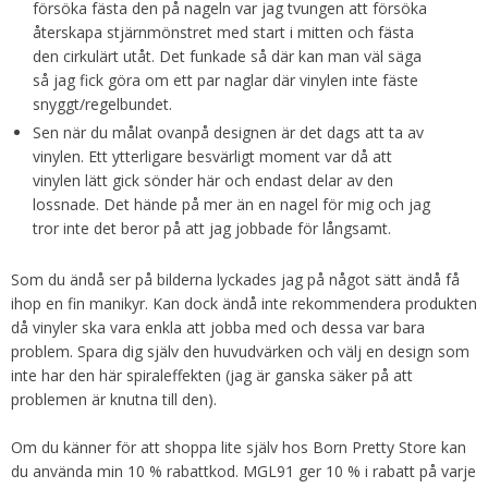
försöka fästa den på nageln var jag tvungen att försöka
återskapa stjärnmönstret med start i mitten och fästa
den cirkulärt utåt. Det funkade så där kan man väl säga
så jag fick göra om ett par naglar där vinylen inte fäste
snyggt/regelbundet.
Sen när du målat ovanpå designen är det dags att ta av
vinylen. Ett ytterligare besvärligt moment var då att
vinylen lätt gick sönder här och endast delar av den
lossnade. Det hände på mer än en nagel för mig och jag
tror inte det beror på att jag jobbade för långsamt.
Som du ändå ser på bilderna lyckades jag på något sätt ändå få
ihop en fin manikyr. Kan dock ändå inte rekommendera produkten
då vinyler ska vara enkla att jobba med och dessa var bara
problem. Spara dig själv den huvudvärken och välj en design som
inte har den här spiraleffekten (jag är ganska säker på att
problemen är knutna till den).
Om du känner för att shoppa lite själv hos Born Pretty Store kan
du använda min 10 % rabattkod. MGL91 ger 10 % i rabatt på varje