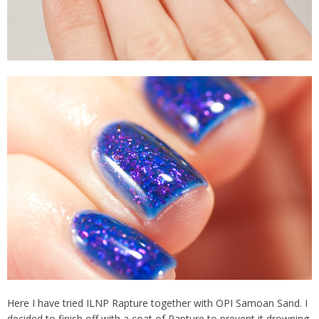
Here I have tried ILNP Rapture together with OPI Samoan Sand. I
decided to finish off with a coat of Rapture to prevent it drowning