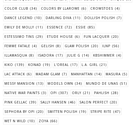
COLOR CLUB
(34)
COLORS BY LLAROWE
(6)
CROWSTOES
(4)
DANCE LEGEND
(10)
DARLING DIVA
(11)
DOLLISH POLISH
(7)
EMILY DE MOLLY
(11)
ESSENCE
(72)
ESSIE
(85)
ESTESSIMO TINS
(29)
ETUDE HOUSE
(6)
FUN LACQUER
(20)
FEMME FATALE
(4)
GELISH
(8)
GLAM POLISH
(20)
ILNP
(56)
ILLAMASQUA
(8)
ISADORA
(17)
JULIE G
(14)
KBSHIMMER
(4)
KIKO
(139)
KONAD
(19)
L'OREAL
(17)
L.A. GIRL
(21)
LAC ATTACK
(6)
MADAM GLAM
(7)
MANHATTAN
(14)
MASURA
(5)
MESSY MANSION
(13)
MODELS OWN
(34)
MUNDO DE UNAS
(51)
NATIVE WAR PAINTS
(3)
OPI
(307)
ORLY
(21)
PAHLISH
(28)
PINK GELLAC
(39)
SALLY HANSEN
(46)
SALON PERFECT
(20)
SEPHORA BY OPI
(20)
SMITTEN POLISH
(19)
STRIPE RITE
(47)
WET N WILD
(10)
ZOYA
(66)