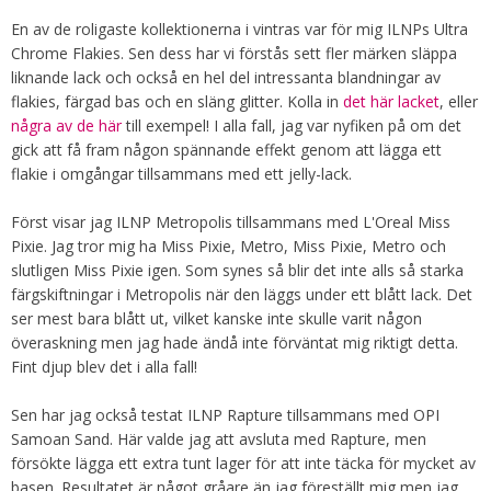
En av de roligaste kollektionerna i vintras var för mig ILNPs Ultra
Chrome Flakies. Sen dess har vi förstås sett fler märken släppa
liknande lack och också en hel del intressanta blandningar av
flakies, färgad bas och en släng glitter. Kolla in
det här lacket
, eller
några av de här
till exempel! I alla fall, jag var nyfiken på om det
gick att få fram någon spännande effekt genom att lägga ett
flakie i omgångar tillsammans med ett jelly-lack.
Först visar jag ILNP Metropolis tillsammans med L'Oreal Miss
Pixie. Jag tror mig ha Miss Pixie, Metro, Miss Pixie, Metro och
slutligen Miss Pixie igen. Som synes så blir det inte alls så starka
färgskiftningar i Metropolis när den läggs under ett blått lack. Det
ser mest bara blått ut, vilket kanske inte skulle varit någon
överaskning men jag hade ändå inte förväntat mig riktigt detta.
Fint djup blev det i alla fall!
Sen har jag också testat ILNP Rapture tillsammans med OPI
Samoan Sand. Här valde jag att avsluta med Rapture, men
försökte lägga ett extra tunt lager för att inte täcka för mycket av
basen. Resultatet är något gråare än jag föreställt mig men jag