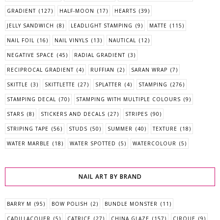
GRADIENT
(127)
HALF-MOON
(17)
HEARTS
(39)
JELLY SANDWICH
(8)
LEADLIGHT STAMPING
(9)
MATTE
(115)
NAIL FOIL
(16)
NAIL VINYLS
(13)
NAUTICAL
(12)
NEGATIVE SPACE
(45)
RADIAL GRADIENT
(3)
RECIPROCAL GRADIENT
(4)
RUFFIAN
(2)
SARAN WRAP
(7)
SKITTLE
(3)
SKITTLETTE
(27)
SPLATTER
(4)
STAMPING
(276)
STAMPING DECAL
(70)
STAMPING WITH MULTIPLE COLOURS
(9)
STARS
(8)
STICKERS AND DECALS
(27)
STRIPES
(90)
STRIPING TAPE
(56)
STUDS
(50)
SUMMER
(40)
TEXTURE
(18)
WATER MARBLE
(18)
WATER SPOTTED
(5)
WATERCOLOUR
(5)
NAIL ART BY BRAND
BARRY M
(95)
BOW POLISH
(2)
BUNDLE MONSTER
(11)
CADILLACQUER
(5)
CATRICE
(27)
CHINA GLAZE
(157)
CIRQUE
(9)