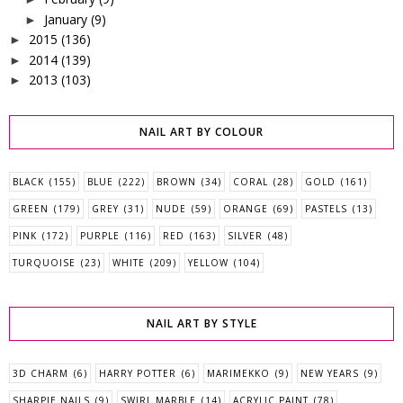
January
(9)
►
2015
(136)
►
2014
(139)
►
2013
(103)
►
NAIL ART BY COLOUR
BLACK
(155)
BLUE
(222)
BROWN
(34)
CORAL
(28)
GOLD
(161)
GREEN
(179)
GREY
(31)
NUDE
(59)
ORANGE
(69)
PASTELS
(13)
PINK
(172)
PURPLE
(116)
RED
(163)
SILVER
(48)
TURQUOISE
(23)
WHITE
(209)
YELLOW
(104)
NAIL ART BY STYLE
3D CHARM
(6)
HARRY POTTER
(6)
MARIMEKKO
(9)
NEW YEARS
(9)
SHARPIE NAILS
(9)
SWIRL MARBLE
(14)
ACRYLIC PAINT
(78)