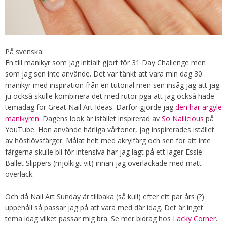
På svenska:
En till manikyr som jag initialt gjort för 31 Day Challenge men
som jag sen inte använde. Det var tänkt att vara min dag 30
manikyr med inspiration från en tutorial men sen insåg jag att jag
ju också skulle kombinera det med rutor pga att jag också hade
temadag för Great Nail Art Ideas. Därför gjorde jag
den här argyle
manikyren.
Dagens look är istället inspirerad av
So Nailicious
på
YouTube. Hon använde härliga vårtoner, jag inspirerades istället
av höstlövsfärger. Målat helt med akrylfärg och sen för att inte
färgerna skulle bli för intensiva har jag lagt på ett lager Essie
Ballet Slippers (mjölkigt vit) innan jag överlackade med matt
överlack.
Och då Nail Art Sunday är tillbaka (så kul!) efter ett par års (?)
uppehåll så passar jag på att vara med där idag. Det är inget
tema idag vilket passar mig bra. Se mer bidrag hos
Lacky Corner
.