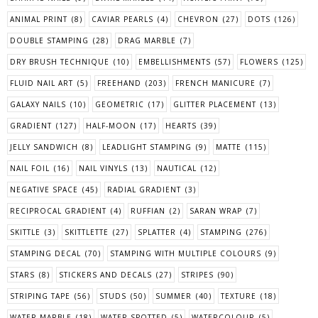
ANIMAL PRINT
(8)
CAVIAR PEARLS
(4)
CHEVRON
(27)
DOTS
(126)
DOUBLE STAMPING
(28)
DRAG MARBLE
(7)
DRY BRUSH TECHNIQUE
(10)
EMBELLISHMENTS
(57)
FLOWERS
(125)
FLUID NAIL ART
(5)
FREEHAND
(203)
FRENCH MANICURE
(7)
GALAXY NAILS
(10)
GEOMETRIC
(17)
GLITTER PLACEMENT
(13)
GRADIENT
(127)
HALF-MOON
(17)
HEARTS
(39)
JELLY SANDWICH
(8)
LEADLIGHT STAMPING
(9)
MATTE
(115)
NAIL FOIL
(16)
NAIL VINYLS
(13)
NAUTICAL
(12)
NEGATIVE SPACE
(45)
RADIAL GRADIENT
(3)
RECIPROCAL GRADIENT
(4)
RUFFIAN
(2)
SARAN WRAP
(7)
SKITTLE
(3)
SKITTLETTE
(27)
SPLATTER
(4)
STAMPING
(276)
STAMPING DECAL
(70)
STAMPING WITH MULTIPLE COLOURS
(9)
STARS
(8)
STICKERS AND DECALS
(27)
STRIPES
(90)
STRIPING TAPE
(56)
STUDS
(50)
SUMMER
(40)
TEXTURE
(18)
WATER MARBLE
(18)
WATER SPOTTED
(5)
WATERCOLOUR
(5)