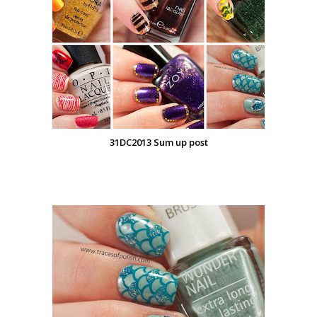
31DC2013 Sum up post