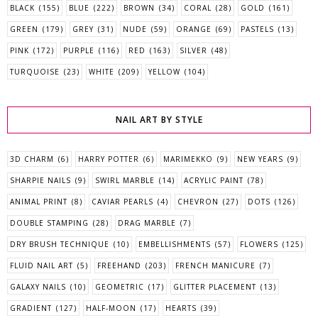
BLACK
(155)
BLUE
(222)
BROWN
(34)
CORAL
(28)
GOLD
(161)
GREEN
(179)
GREY
(31)
NUDE
(59)
ORANGE
(69)
PASTELS
(13)
PINK
(172)
PURPLE
(116)
RED
(163)
SILVER
(48)
TURQUOISE
(23)
WHITE
(209)
YELLOW
(104)
NAIL ART BY STYLE
3D CHARM
(6)
HARRY POTTER
(6)
MARIMEKKO
(9)
NEW YEARS
(9)
SHARPIE NAILS
(9)
SWIRL MARBLE
(14)
ACRYLIC PAINT
(78)
ANIMAL PRINT
(8)
CAVIAR PEARLS
(4)
CHEVRON
(27)
DOTS
(126)
DOUBLE STAMPING
(28)
DRAG MARBLE
(7)
DRY BRUSH TECHNIQUE
(10)
EMBELLISHMENTS
(57)
FLOWERS
(125)
FLUID NAIL ART
(5)
FREEHAND
(203)
FRENCH MANICURE
(7)
GALAXY NAILS
(10)
GEOMETRIC
(17)
GLITTER PLACEMENT
(13)
GRADIENT
(127)
HALF-MOON
(17)
HEARTS
(39)