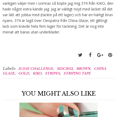
vanligen väljer men i somras så köpte jag mig 374 från KIKO, den
hade något extra kände jag. Jag är väldigt nöjd med lacket då det
var lätt att jobba med (täckte på ett lager) och har en härligt brun
nyans. 374 är lagd över Cleopatra från China Glaze, ett glittrigt
lack som krävde hela fem lager för täckning. Det är nog inte
menat att bäras utan underkläder.
Labels:
,
,
,
31 DAY CHALLENGE
31DC2013
BROWN
CHINA
,
,
,
,
GLAZE
GOLD
KIKO
STRIPES
STRIPING TAPE
YOU MIGHT ALSO LIKE