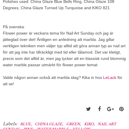
Polishes used: China Glaze Blue Bells Ring, China Glaze 108
Degrees, China Glaze Turned Up Turquoise and KIKO 821
På svenska:
Flower power är veckans tema för Nail Art Sunday och jag är
jätteglad över det! Äntligen en anledning att marbla. Jag gillar
verkligen tekniken men väljer typ alltid att göra annan typ av nail art
för att jag inte har tillräckligt med tid eller tålamod. Det var kletigt,
precis som det alltid är, men jag tycker att en klassisk rund blommig
water marble passar utmärkt för flower power temat.
Valde någon annan också att marbla idag? Kika in hos
LeLack
för
att se!
Labels:
,
,
,
,
BLUE
CHINA GLAZE
GREEN
KIKO
NAIL ART