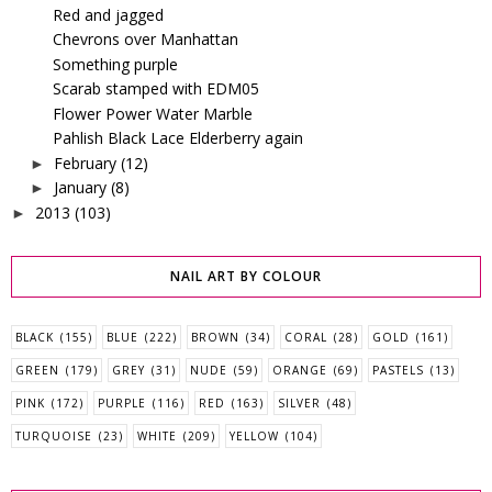
Red and jagged
Chevrons over Manhattan
Something purple
Scarab stamped with EDM05
Flower Power Water Marble
Pahlish Black Lace Elderberry again
February
(12)
►
January
(8)
►
2013
(103)
►
NAIL ART BY COLOUR
BLACK
(155)
BLUE
(222)
BROWN
(34)
CORAL
(28)
GOLD
(161)
GREEN
(179)
GREY
(31)
NUDE
(59)
ORANGE
(69)
PASTELS
(13)
PINK
(172)
PURPLE
(116)
RED
(163)
SILVER
(48)
TURQUOISE
(23)
WHITE
(209)
YELLOW
(104)