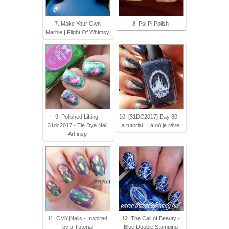
7. Make Your Own
8. Psi Pi Polish
Marble | Flight Of Whimsy
9. Polished Lifting:
10. [31DC2017] Day 30 –
31dc2017 - Tie Dye Nail
a tutorial | Là où je rêve
Art insp
11. CMY|Nails - Inspired
12. The Call of Beauty -
by a Tutorial
Blue Double Stamping