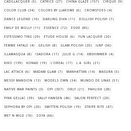
CADILLACQUER
(5)
CATRICE
(27)
CHINA GLAZE
(157)
CIRQUE
(9)
COLOR CLUB
(34)
COLORS BY LLAROWE
(6)
CROWSTOES
(4)
DANCE LEGEND
(10)
DARLING DIVA
(11)
DOLLISH POLISH
(7)
EMILY DE MOLLY
(11)
ESSENCE
(72)
ESSIE
(85)
ESTESSIMO TINS
(29)
ETUDE HOUSE
(6)
FUN LACQUER
(20)
FEMME FATALE
(4)
GELISH
(8)
GLAM POLISH
(20)
ILNP
(56)
ILLAMASQUA
(8)
ISADORA
(17)
JULIE G
(14)
KBSHIMMER
(4)
KIKO
(139)
KONAD
(19)
L'OREAL
(17)
L.A. GIRL
(21)
LAC ATTACK
(6)
MADAM GLAM
(7)
MANHATTAN
(14)
MASURA
(5)
MESSY MANSION
(13)
MODELS OWN
(34)
MUNDO DE UNAS
(51)
NATIVE WAR PAINTS
(3)
OPI
(307)
ORLY
(21)
PAHLISH
(28)
PINK GELLAC
(39)
SALLY HANSEN
(46)
SALON PERFECT
(20)
SEPHORA BY OPI
(20)
SMITTEN POLISH
(19)
STRIPE RITE
(47)
WET N WILD
(10)
ZOYA
(66)