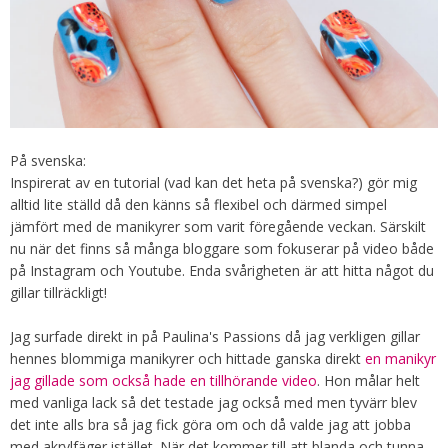
På svenska:
Inspirerat av en tutorial (vad kan det heta på svenska?) gör mig
alltid lite ställd då den känns så flexibel och därmed simpel
jämfört med de manikyrer som varit föregående veckan. Särskilt
nu när det finns så många bloggare som fokuserar på video både
på Instagram och Youtube. Enda svårigheten är att hitta något du
gillar tillräckligt!
Jag surfade direkt in på Paulina's Passions då jag verkligen gillar
hennes blommiga manikyrer och hittade ganska direkt
en manikyr
jag gillade som också hade en tillhörande video
. Hon målar helt
med vanliga lack så det testade jag också med men tyvärr blev
det inte alls bra så jag fick göra om och då valde jag att jobba
med akrylfäger istället. När det kommer till att blanda och tunna