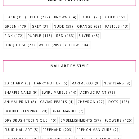
BLACK
(155)
BLUE
(222)
BROWN
(34)
CORAL
(28)
GOLD
(161)
GREEN
(179)
GREY
(31)
NUDE
(59)
ORANGE
(69)
PASTELS
(13)
PINK
(172)
PURPLE
(116)
RED
(163)
SILVER
(48)
TURQUOISE
(23)
WHITE
(209)
YELLOW
(104)
NAIL ART BY STYLE
3D CHARM
(6)
HARRY POTTER
(6)
MARIMEKKO
(9)
NEW YEARS
(9)
SHARPIE NAILS
(9)
SWIRL MARBLE
(14)
ACRYLIC PAINT
(78)
ANIMAL PRINT
(8)
CAVIAR PEARLS
(4)
CHEVRON
(27)
DOTS
(126)
DOUBLE STAMPING
(28)
DRAG MARBLE
(7)
DRY BRUSH TECHNIQUE
(10)
EMBELLISHMENTS
(57)
FLOWERS
(125)
FLUID NAIL ART
(5)
FREEHAND
(203)
FRENCH MANICURE
(7)
GALAXY NAILS
(10)
GEOMETRIC
(17)
GLITTER PLACEMENT
(13)